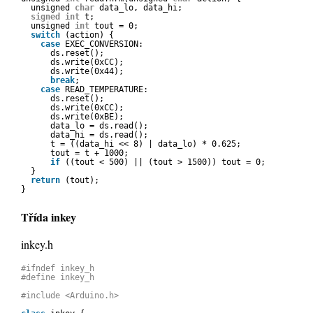
unsigned 
char
data_lo, data_hi;
signed
int
t;
unsigned 
int
tout = 0;
switch
(action) {
case
EXEC_CONVERSION:
ds.reset();
ds.write(0xCC);
ds.write(0x44);
break
;
case
READ_TEMPERATURE:
ds.reset();
ds.write(0xCC);
ds.write(0xBE);
data_lo = ds.read();
data_hi = ds.read();
t = ((data_hi << 8) | data_lo) * 0.625;
tout = t + 1000;
if
((tout < 500) || (tout > 1500)) tout = 0;
}
return
(tout);
}
Třída inkey
inkey.h
#ifndef inkey_h
#define inkey_h
#include <Arduino.h>