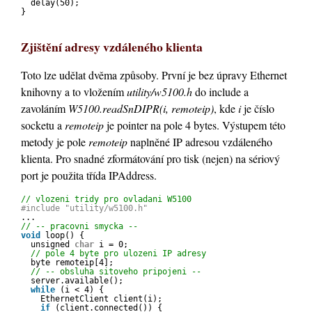
delay(50);
}
Zjištění adresy vzdáleného klienta
Toto lze udělat dvěma způsoby. První je bez úpravy Ethernet
knihovny a to vložením
utility/w5100.h
do include a
zavoláním
W5100.readSnDIPR(i, remoteip)
, kde
i
je číslo
socketu a
remoteip
je pointer na pole 4 bytes. Výstupem této
metody je pole
remoteip
naplněné IP adresou vzdáleného
klienta. Pro snadné zformátování pro tisk (nejen) na sériový
port je použita třída IPAddress.
// vlozeni tridy pro ovladani W5100
#include "utility/w5100.h"
...
// -- pracovni smycka --
void
loop() {
unsigned 
char
i = 0;
// pole 4 byte pro ulozeni IP adresy
byte remoteip[4];
// -- obsluha sitoveho pripojeni --
server.available();
while
(i < 4) {  
EthernetClient client(i);
if
(client.connected()) {