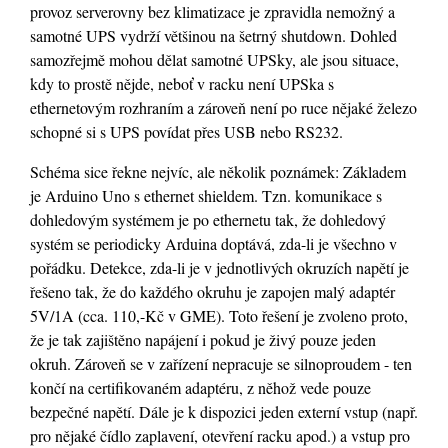
provoz serverovny bez klimatizace je zpravidla nemožný a
samotné UPS vydrží většinou na šetrný shutdown. Dohled
samozřejmě mohou dělat samotné UPSky, ale jsou situace,
kdy to prostě nějde, neboť v racku není UPSka s
ethernetovým rozhraním a zároveň není po ruce nějaké železo
schopné si s UPS povídat přes USB nebo RS232.
Schéma sice řekne nejvíc, ale několik poznámek: Základem
je Arduino Uno s ethernet shieldem. Tzn. komunikace s
dohledovým systémem je po ethernetu tak, že dohledový
systém se periodicky Arduina doptává, zda-li je všechno v
pořádku. Detekce, zda-li je v jednotlivých okruzích napětí je
řešeno tak, že do každého okruhu je zapojen malý adaptér
5V/1A (cca. 110,-Kč v GME). Toto řešení je zvoleno proto,
že je tak zajištěno napájení i pokud je živý pouze jeden
okruh. Zároveň se v zařízení nepracuje se silnoproudem - ten
končí na certifikovaném adaptéru, z něhož vede pouze
bezpečné napětí. Dále je k dispozici jeden externí vstup (např.
pro nějaké čídlo zaplavení, otevření racku apod.) a vstup pro