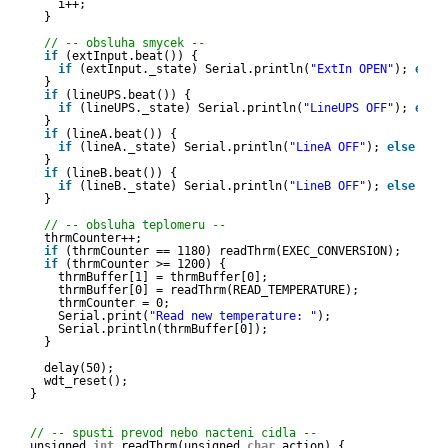
i++;
}
// -- obsluha smycek --
if
(extInput.beat()) {
if
(extInput._state) Serial.println(
"ExtIn OPEN"
); 
else
}
if
(lineUPS.beat()) {
if
(lineUPS._state) Serial.println(
"LineUPS OFF"
); 
else
}
if
(lineA.beat()) {
if
(lineA._state) Serial.println(
"LineA OFF"
); 
else
Ser
}
if
(lineB.beat()) {
if
(lineB._state) Serial.println(
"LineB OFF"
); 
else
Ser
}
// -- obsluha teplomeru --
thrmCounter++;
if
(thrmCounter == 1180) readThrm(EXEC_CONVERSION);
if
(thrmCounter >= 1200) {
thrmBuffer[1] = thrmBuffer[0];
thrmBuffer[0] = readThrm(READ_TEMPERATURE);
thrmCounter = 0;
Serial.print(
"Read new temperature: "
);
Serial.println(thrmBuffer[0]);
}
delay(50);
wdt_reset();
}
// -- spusti prevod nebo nacteni cidla --
unsigned 
int
readThrm(unsigned 
char
action) {