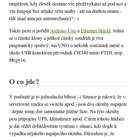
otupělosti, kdy člověk dostane vše předžvýkáno až pod nos a
vše funguje bez nějaké větší snahy - ale na druhou stranu -
řídí snad auta jen automechanici? :-)
Takže jsem si pořídil
Arduino Uno
a
Ethernet Shield
. Jedná
se o čínské klony a jelikož čínský soudruh je tvor
pragmaticky spořivý, má UNO o několik součástek méně a
okolo USB konektoru převodník CH340 místo FTDI, resp.
Megy16.
O co jde?
V podstatě je to jednoduchá blbost :-) Situace je taková, že v
serverovně (racku se switchi apod.) jsou dva okruhy napájení
- dejme tomu dvě samostatně jištěné fáze. Na tyto okruhy
jsou připojeny UPS, klimatizace apod. Cílem tohoto hlídače
je dát vědět dohledovému systému v situaci, kdz dojde k
výpadku nějakého napájecího okruhu. Důvodem je, že