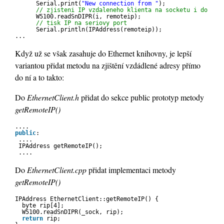
Serial.print(
"New connection from "
);
// zjisteni IP vzdaleneho klienta na socketu i do rem
W5100.readSnDIPR(i, remoteip);
// tisk IP na seriovy port
Serial.println(IPAddress(remoteip));
...    
Když už se však zasahuje do Ethernet knihovny, je lepší
variantou přidat metodu na zjištění vzdádlené adresy přímo
do ní a to takto:
Do
EthernetClient.h
přidat do sekce public prototyp metody
getRemoteIP()
....
public
:
....
IPAddress getRemoteIP();
....
Do
EthernetClient.cpp
přidat implementaci metody
getRemoteIP()
IPAddress EthernetClient::getRemoteIP() {
byte rip[4];
W5100.readSnDIPR(_sock, rip);
return
rip;