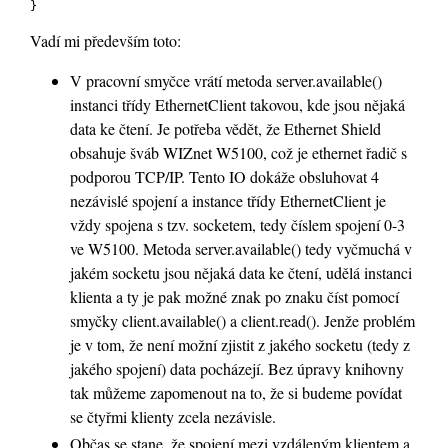
}
Vadí mi především toto:
V pracovní smyčce vrátí metoda server.available()
instanci třídy EthernetClient takovou, kde jsou nějaká
data ke čtení. Je potřeba vědět, že Ethernet Shield
obsahuje šváb WIZnet W5100, což je ethernet řadič s
podporou TCP/IP. Tento IO dokáže obsluhovat 4
nezávislé spojení a instance třídy EthernetClient je
vždy spojena s tzv. socketem, tedy číslem spojení 0-3
ve W5100. Metoda server.available() tedy vyčmuchá v
jakém socketu jsou nějaká data ke čtení, udělá instanci
klienta a ty je pak možné znak po znaku číst pomocí
smyčky client.available() a client.read(). Jenže problém
je v tom, že není možní zjistit z jakého socketu (tedy z
jakého spojení) data pocházejí. Bez úpravy knihovny
tak můžeme zapomenout na to, že si budeme povídat
se čtyřmi klienty zcela nezávisle.
Občas se stane, že spojení mezi vzdáleným klientem a