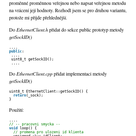
proměnné proměnnou veřejnou nebo napsat veřejnou metodu
na vrácení její hodnoty. Rozhodl jsem se pro druhou variantu,
protože mi příjde přehlednější.
Do
EthernetClient.h
přidat do sekce public prototyp metody
getSockID()
....
public
:
....
uint8_t getSockID();
....
Do
EthernetClient.cpp
přidat implementaci metody
getSockID()
uint8_t EthernetClient::getSockID() {
return
(_sock);
}
Použití:
....
// -- pracovni smycka --
void
loop() {
// promena pro ulozeni id klienta