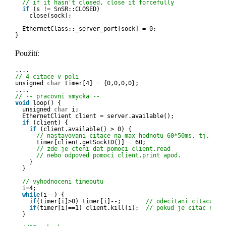
// if it hasn't closed, close it forcefully
if
(s != SnSR::CLOSED)
close(sock);
EthernetClass::_server_port[sock] = 0;
}
Použití:
....
// 4 citace v poli
unsigned 
char
timer[4] = {0,0,0,0};
....
// -- pracovni smycka --
void
loop() {
unsigned 
char
i;
EthernetClient client = server.available();
if
(client) {
if
(client.available() > 0) {
// nastavovani citace na max hodnotu 60*50ms, tj. 3 s
timer[client.getSockID()] = 60;
// zde je cteni dat pomoci client.read
// nebo odpoved pomoci client.print apod.
}
}
// vyhodnoceni timeoutu  
i=4;
while
(i--) {
if
(timer[i]>0) timer[i]--;       
// odecitani citacu sm
if
(timer[i]==1) client.kill(i);  
// pokud je citac na h
}