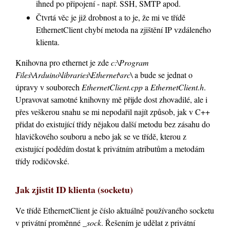
ihned po připojení - např. SSH, SMTP apod.
Čtvrtá věc je již drobnost a to je, že mi ve třídě
EthernetClient chybí metoda na zjištění IP vzdáleného
klienta.
Knihovna pro ethernet je zde
c:\Program
Files\Arduino\libraries\Ethernet\src\
a bude se jednat o
úpravy v souborech
EthernetClient.cpp
a
EthernetClient.h
.
Upravovat samotné knihovny mě přijde dost zhovadilé, ale i
přes veškerou snahu se mi nepodařil najít způsob, jak v C++
přidat do existující třídy nějakou další metodu bez zásahu do
hlavičkového souboru a nebo jak se ve třídě, kterou z
existující podědím dostat k privátním atributům a metodám
třídy rodičovské.
Jak zjistit ID klienta (socketu)
Ve třídě EthernetClient je číslo aktuálně používaného socketu
v privátní proměnné
_sock
. Řešením je udělat z privátní