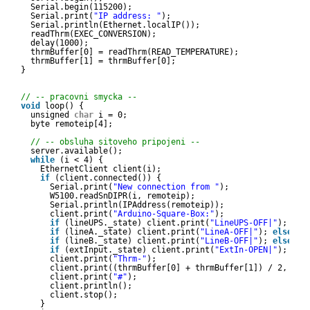
Serial.begin(115200);
Serial.print(
"IP address: "
);
Serial.println(Ethernet.localIP());
readThrm(EXEC_CONVERSION);
delay(1000);
thrmBuffer[0] = readThrm(READ_TEMPERATURE);
thrmBuffer[1] = thrmBuffer[0];
}
// -- pracovni smycka --
void
loop() {
unsigned 
char
i = 0;
byte remoteip[4];
// -- obsluha sitoveho pripojeni --
server.available();
while
(i < 4) {  
EthernetClient client(i);
if
(client.connected()) {
Serial.print(
"New connection from "
);
W5100.readSnDIPR(i, remoteip);
Serial.println(IPAddress(remoteip));
client.print(
"Arduino-Square-Box:"
);
if
(lineUPS._state) client.print(
"LineUPS-OFF|"
); 
els
if
(lineA._state) client.print(
"LineA-OFF|"
); 
else
cl
if
(lineB._state) client.print(
"LineB-OFF|"
); 
else
cl
if
(extInput._state) client.print(
"ExtIn-OPEN|"
); 
els
client.print(
"Thrm-"
);
client.print((thrmBuffer[0] + thrmBuffer[1]) / 2, DEC
client.print(
"#"
);
client.println();
client.stop();
}