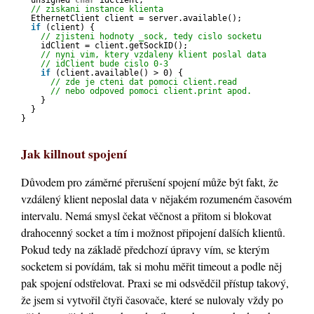
unsigned 
char
idClient;
// ziskani instance klienta
EthernetClient client = server.available();
if
(client) {
// zjisteni hodnoty _sock, tedy cislo socketu
idClient = client.getSockID();
// nyni vim, ktery vzdaleny klient poslal data
// idClient bude cislo 0-3
if
(client.available() > 0) {
// zde je cteni dat pomoci client.read
// nebo odpoved pomoci client.print apod.
}
}
}
Jak killnout spojení
Důvodem pro záměrné přerušení spojení může být fakt, že
vzdálený klient neposlal data v nějakém rozumeném časovém
intervalu. Nemá smysl čekat věčnost a přitom si blokovat
drahocenný socket a tím i možnost připojení dalších klientů.
Pokud tedy na základě předchozí úpravy vím, se kterým
socketem si povídám, tak si mohu měřit timeout a podle něj
pak spojení odstřelovat. Praxi se mi odsvědčil přístup takový,
že jsem si vytvořil čtyři časovače, které se nulovaly vždy po