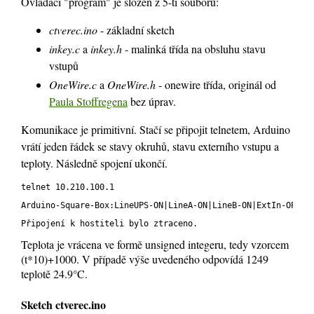
Ovládací "program" je složen z 5-ti souborů:
ctverec.ino
- základní sketch
inkey.c
a
inkey.h
- malinká třída na obsluhu stavu
vstupů
OneWire.c
a
OneWire.h
- onewire třída, originál od
Paula Stoffregena
bez úprav.
Komunikace je primitivní. Stačí se připojit telnetem, Arduino
vrátí jeden řádek se stavy okruhů, stavu externího vstupu a
teploty. Následně spojení ukončí.
telnet 10.210.100.1
Arduino-Square-Box:LineUPS-ON|LineA-ON|LineB-ON|ExtIn-OPEN|
Připojení k hostiteli bylo ztraceno.
Teplota je vrácena ve formě unsigned integeru, tedy vzorcem
(t*10)+1000. V případě výše uvedeného odpovídá 1249
teplotě 24.9°C.
Sketch ctverec.ino