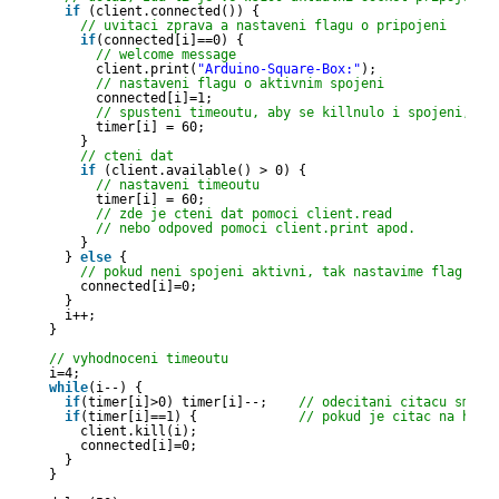
if
(client.connected()) {
// uvitaci zprava a nastaveni flagu o pripojeni
if
(connected[i]==0) {
// welcome message
client.print(
"Arduino-Square-Box:"
);
// nastaveni flagu o aktivnim spojeni
connected[i]=1;
// spusteni timeoutu, aby se killnulo i spojeni, kd
timer[i] = 60;
}      
// cteni dat
if
(client.available() > 0) {
// nastaveni timeoutu
timer[i] = 60;
// zde je cteni dat pomoci client.read
// nebo odpoved pomoci client.print apod.
}
} 
else
{
// pokud neni spojeni aktivni, tak nastavime flag pri
connected[i]=0;
}
i++;  
}
// vyhodnoceni timeoutu  
i=4;
while
(i--) {
if
(timer[i]>0) timer[i]--;    
// odecitani citacu smere
if
(timer[i]==1) {             
// pokud je citac na hodn
client.kill(i); 
connected[i]=0;
}
}