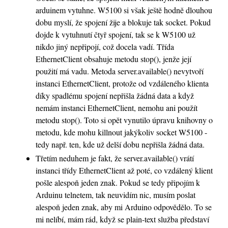
arduinem vytuhne. W5100 si však ještě hodně dlouhou
dobu myslí, že spojení žije a blokuje tak socket. Pokud
dojde k vytuhnutí čtyř spojení, tak se k W5100 už
nikdo jiný nepřipojí, což docela vadí. Třída
EthernetClient obsahuje metodu stop(), jenže její
použití má vadu. Metoda server.available() nevytvoří
instanci EthernetClient, protože od vzdáleného klienta
díky spadlému spojení nepřišla žádná data a když
nemám instanci EthernetClient, nemohu ani použít
metodu stop(). Toto si opět vynutilo úpravu knihovny o
metodu, kde mohu killnout jakýkoliv socket W5100 -
tedy např. ten, kde už delší dobu nepřišla žádná data.
Třetím neduhem je fakt, že server.available() vrátí
instanci třídy EthernetClient až poté, co vzdálený klient
pošle alespoň jeden znak. Pokud se tedy připojím k
Arduinu telnetem, tak neuvidím nic, musím poslat
alespoň jeden znak, aby mi Arduino odpovědělo. To se
mi nelíbí, mám rád, když se plain-text služba představí