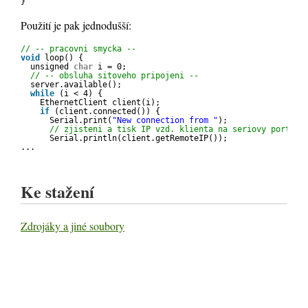
}
Použití je pak jednodušší:
// -- pracovni smycka --
void
loop() {
unsigned 
char
i = 0;
// -- obsluha sitoveho pripojeni --
server.available();
while
(i < 4) {  
EthernetClient client(i);
if
(client.connected()) {
Serial.print(
"New connection from "
);
// zjisteni a tisk IP vzd. klienta na seriovy port
Serial.println(client.getRemoteIP());
...    
Ke stažení
Zdrojáky a jiné soubory