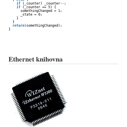
if
(_counter) _counter--;
if
(_counter == 5) {
somethingChanged = 1;
_state = 0;
}
}
return
(somethingChanged);
} 
Ethernet knihovna