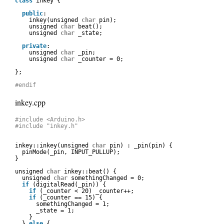
class
inkey {
public
:
inkey(unsigned 
char
pin);
unsigned 
char
beat();
unsigned 
char
_state;
private
:
unsigned 
char
_pin;
unsigned 
char
_counter = 0;
};
#endif
inkey.cpp
#include <Arduino.h>
#include "inkey.h"
inkey::inkey(unsigned 
char
pin) : _pin(pin) {
pinMode(_pin, INPUT_PULLUP);
}
unsigned 
char
inkey::beat() {
unsigned 
char
somethingChanged = 0;
if
(digitalRead(_pin)) {
if
(_counter < 20) _counter++;
if
(_counter == 15) {
somethingChanged = 1;
_state = 1;
}
} 
else
{