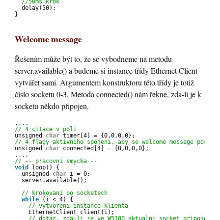
//50ms krok
delay(50); 
}
Welcome message
Řešením může být to, že se vybodneme na metodu
server.available() a budeme si instance třídy Ethernet Client
vytvářet sami. Argumentem konstruktoru této třídy je totiž
číslo socketu 0-3. Metoda connected() nám řekne, zda-li je k
socketu někdo připojen.
....
// 4 citace v poli
unsigned 
char
timer[4] = {0,0,0,0};
// 4 flagy aktivniho spojeni, aby se welcome message poslal
unsigned 
char
connected[4] = {0,0,0,0};
....
// -- pracovni smycka --
void
loop() {
unsigned 
char
i = 0;
server.available();
// krokovani po socketech
while
(i < 4) {  
// vytvoreni instance klienta
EthernetClient client(i);
// dotaz, zda-li je ve W5100 aktualni socket pripojeny 