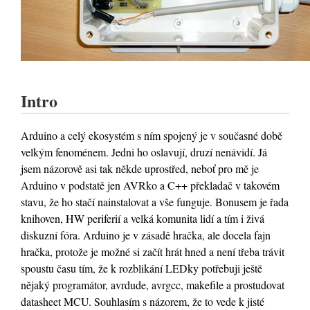
Intro
Arduino a celý ekosystém s ním spojený je v současné době
velkým fenoménem. Jedni ho oslavují, druzí nenávidí. Já
jsem názorově asi tak někde uprostřed, neboť pro mě je
Arduino v podstatě jen AVRko a C++ překladač v takovém
stavu, že ho stačí nainstalovat a vše funguje. Bonusem je řada
knihoven, HW periferií a velká komunita lidí a tím i živá
diskuzní fóra. Arduino je v zásadě hračka, ale docela fajn
hračka, protože je možné si začít hrát hned a není třeba trávit
spoustu času tím, že k rozblikání LEDky potřebuji ještě
nějaký programátor, avrdude, avrgcc, makefile a prostudovat
datasheet MCU. Souhlasím s názorem, že to vede k jisté