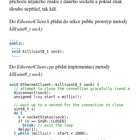
příchozu nějakého znaku z daného socketu a pokud znak
dlouho nepřišel, tak kill.
Do
EthernetClient.h
přidat do sekce public prototyp metody
kill(uint8_t sock)
....
public
:
....
void
kill(uint8_t sock);
....
Do
EthernetClient.cpp
přidat implementaci metody
kill(uint8_t sock)
void
EthernetClient::kill(uint8_t sock) {
// attempt to close the connection gracefully (send a FIN
disconnect(sock);
unsigned 
long
start = millis();
// wait up to a second for the connection to close
uint8_t s;
do
{
s = socketStatus(sock);
if
(s == SnSR::CLOSED)
break
; 
// exit the loop
delay(1);
} 
while
(millis() - start < 1000);