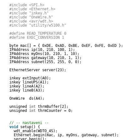
#include <SPI.h>
#include <Ethernet.h>
#include "inkey.h"
#include "OneWire.h"
#include <avr/wdt.h>
#include "utility/w5100.h"
#define READ_TEMPERATURE 0
#define EXEC_CONVERSION 1
byte mac[] = { 0xDE, 0xAD, 0xBE, 0xEF, 0xFE, 0xED };
IPAddress ip(10, 210, 100, 1);
IPAddress myDns(10, 210, 1, 10);
IPAddress gateway(10, 210, 1, 1);
IPAddress subnet(255, 255, 0, 0);
EthernetServer server(23);
inkey extInput(A0);
inkey lineUPS(A1);
inkey lineA(A2);
inkey lineB(A3);
OneWire  ds(A4);
unsigned 
int
thrmBuffer[2];
unsigned 
int
thrmCounter = 0;
// -- nastaveni --
void
setup() {
wdt_enable(WDTO_4S);
Ethernet.begin(mac, ip, myDns, gateway, subnet);
server.begin();