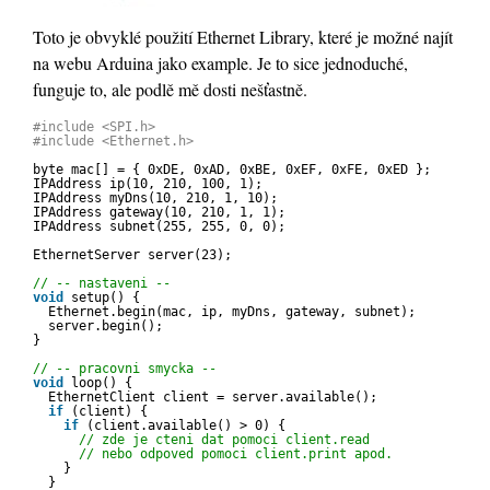
Toto je obvyklé použití Ethernet Library, které je možné najít
na webu Arduina jako example. Je to sice jednoduché,
funguje to, ale podlě mě dosti nešťastně.
#include <SPI.h>
#include <Ethernet.h>
byte mac[] = { 0xDE, 0xAD, 0xBE, 0xEF, 0xFE, 0xED };
IPAddress ip(10, 210, 100, 1);
IPAddress myDns(10, 210, 1, 10);
IPAddress gateway(10, 210, 1, 1);
IPAddress subnet(255, 255, 0, 0);
EthernetServer server(23);
// -- nastaveni --
void
setup() {
Ethernet.begin(mac, ip, myDns, gateway, subnet);
server.begin();
}
// -- pracovni smycka --
void
loop() {
EthernetClient client = server.available();
if
(client) {
if
(client.available() > 0) {
// zde je cteni dat pomoci client.read
// nebo odpoved pomoci client.print apod.
}
}