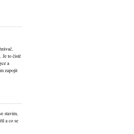
hrávač.
 Je to čistě
yce a
ém zapojit
ve stavím,
il a co se