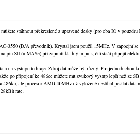
si můžete stáhnout překreslené a upravené desky (pro oba IO v pouzd
.
-3550 (D/A převodník). Krystal jsem použil 15MHz. V zapoejní se p
a pin SII (u MASe) při zapnutí kladný impuls, čili stačí připojit elektr
ata a na výstupu to hraje. Zdroj dat může být různý. Pro jednoduchou ko
akže po připojení ke 486ce můžete mít zvukový výstup lepší než ze SB 
 za 486ku, ale procesor AMD 40MHz už vyloženě nestíhal posílat data
28kBit rate.