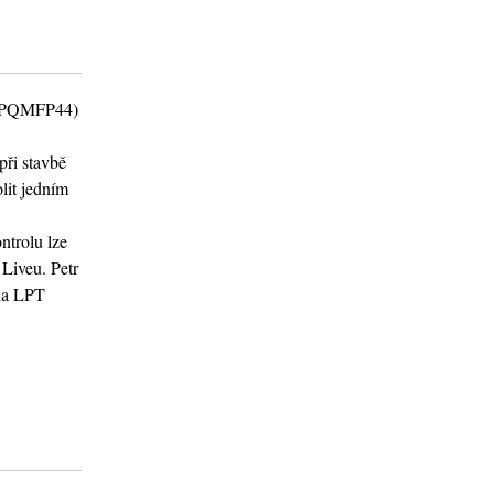
ru PQMFP44)
ři stavbě
olit jedním
ntrolu lze
Liveu. Petr
 na LPT