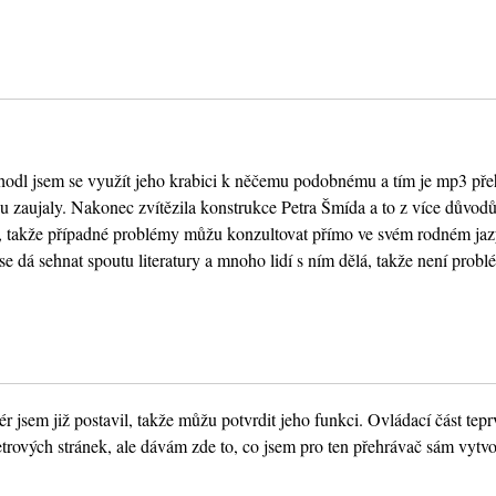
hodl jsem se využít jeho krabici k něčemu podobnému a tím je mp3 pře
u zaujaly. Nakonec zvítězila konstrukce Petra Šmída a to z více důvodů.
ch, takže případné problémy můžu konzultovat přímo ve svém rodném jaz
 dá sehnat spoutu literatury a mnoho lidí s ním dělá, takže není probl
r jsem již postavil, takže můžu potvrdit jeho funkci. Ovládací část tepr
trových stránek, ale dávám zde to, co jsem pro ten přehrávač sám vytvoř