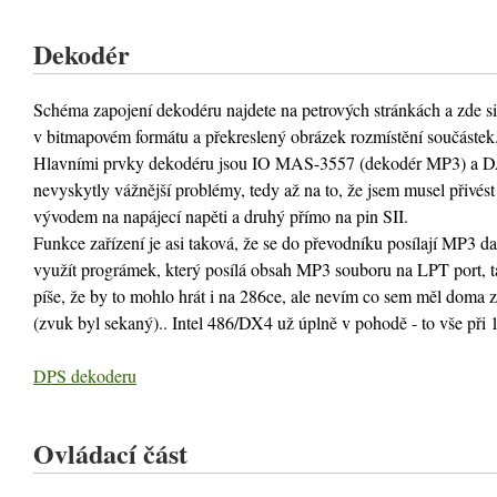
Dekodér
Schéma zapojení dekodéru najdete na petrových stránkách a zde 
v bitmapovém formátu a překreslený obrázek rozmístění součástek
Hlavními prvky dekodéru jsou IO MAS-3557 (dekodér MP3) a DAC
nevyskytly vážnější problémy, tedy až na to, že jsem musel přivést n
vývodem na napájecí napěti a druhý přímo na pin SII.
Funkce zařízení je asi taková, že se do převodníku posílají MP3 d
využít prográmek, který posílá obsah MP3 souboru na LPT port, t
píše, že by to mohlo hrát i na 286ce, ale nevím co sem měl doma
(zvuk byl sekaný).. Intel 486/DX4 už úplně v pohodě - to vše při 1
DPS dekoderu
Ovládací část