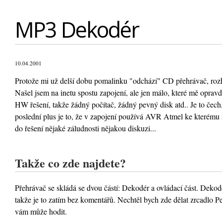
MP3 Dekodér
10.04.2001
Protože mi už delší dobu pomalinku "odchází" CD přehrávač, roz
Našel jsem na inetu spostu zapojení, ale jen málo, které mě opravd
HW řešení, takže žádný počítač, žádný pevný disk atd.. Je to če
poslední plus je to, že v zapojení používá AVR Atmel ke kterému se
do řešení nějaké záludnosti nějakou diskuzi...
Takže co zde najdete?
Přehrávač se skládá se dvou částí: Dekodér a ovládací část. Dekodé
takže je to zatím bez komentářů. Nechtěl bych zde dělat zrcadlo Pe
vám může hodit.