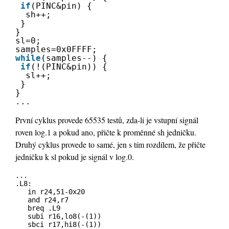
if
(PINC&pin) { 
sh++;
}
}
sl=0;
samples=0x0FFFF;
while
(samples--) {
if
(!(PINC&pin)) {
sl++;
}
}
...
První cyklus provede 65535 testů, zda-li je vstupní signál
roven log.1 a pokud ano, přičte k proměnné sh jedničku.
Druhý cyklus provede to samé, jen s tím rozdílem, že přičte
jedničku k sl pokud je signál v log.0.
...
.L8:
in r24,51-0x20
and r24,r7
breq .L9
subi r16,lo8(-(1))
sbci r17,hi8(-(1))