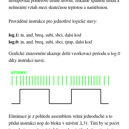
neodpovídá poměrově druhé úrovni, získáme špatnou střídu a
nelineární vztah mezi skutečnou teplotou a naměřenou.
Prováděné instrukce pro jednotlivé logické stavy:
log.1:
in, and, breq, subi, sbci, dalsi kod
log.0:
in, and, breq, subi, sbci, rjmp, dalsi kod
Grafické znázornění ukazuje delší vzorkovací periodu u log.0
díky instrukci navíc.
Eliminace je z pohledu assembleru velmi jednoduché a to
přidat instrukci nop do bloku v návěstí .L31. Tím by se počet