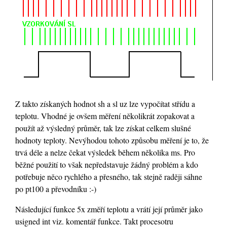
Z takto získaných hodnot sh a sl uz lze vypočítat střídu a
teplotu. Vhodné je ovšem měření několikrát zopakovat a
použít až výsledný průměr, tak lze získat celkem slušné
hodnoty teploty. Nevýhodou tohoto způsobu měření je to, že
trvá déle a nelze čekat výsledek během několika ms. Pro
běžné použití to však nepředstavuje žádný problém a kdo
potřebuje něco rychlého a přesného, tak stejně raději sáhne
po pt100 a převodníku :-)
Následující funkce 5x změří teplotu a vrátí její průměr jako
usigned int viz. komentář funkce. Takt procesotru