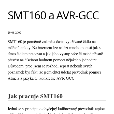
SMT160 a AVR-GCC
29.08.2007
SMT160 je poměrně známé a často využívané čidlo na
měření teploty. Na internetu lze nalézt mnoho popisů jak s
tímto čidlem pracovat a jak jeho výstup více či méně přesně
převést na číselnou hodnotu pomocí nějakého jednočipu.
Důvodem, proč jsem se rozhodl sepsat několik svých
poznámek byl fakt, že jsem chtěl udělat převodník pomocí
Atmela a jazyka C, konkrétně AVR-GCC.
Jak pracuje SMT160
Jedná se v principu o obyčejný kalibrovaný převodník teplota