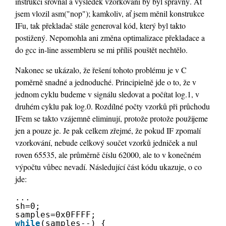
instrukcí srovnal a výsledek vzorkování by byl správný. At
jsem vlozil asm("nop"); kamkoliv, ať jsem měnil konstrukce
IFu, tak překladač stále generoval kód, který byl takto
postižený. Nepomohla ani změna optimalizace překladace a
do gcc in-line assembleru se mi příliš pouštět nechtělo.
Nakonec se ukázalo, že řešení tohoto problému je v C
poměrně snadné a jednoduché. Principielně jde o to, že v
jednom cyklu budeme v signálu sledovat a počítat log.1, v
druhém cyklu pak log.0. Rozdílné počty vzorků při průchodu
IFem se takto vzájemně eliminují, protože protože použijeme
jen a pouze je. Je pak celkem zřejmé, že pokud IF zpomalí
vzorkování, nebude celkový součet vzorků jedniček a nul
roven 65535, ale průměrně číslu 62000, ale to v konečném
výpočtu vůbec nevadí. Následující část kódu ukazuje, o co
jde:
...
sh=0;
samples=0x0FFFF;
while
(samples--) {