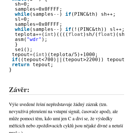
sh=0;
samples=0x0FFFF;
while
(samples--) 
if
(PINC&th) sh++;
sl=0;
samples=0x0FFFF;
while
(samples--) 
if
(!(PINC&th)) sl++;
teplota+=(
int
)((((
float
)sh/(
float
)(sh+s
asm(
"wdr"
);
}
sei();
tepout=(
int
)(teplota/5)+1000;
if
((tepout<700)||(tepout>2200)) tepout=0
return
tepout;
}
Závěr:
Výše uvedené řešní nepředstavuje žádný zázrak (tzn.
nevyužívá přerušení na vstupní signál, časovače apod), ale
může pomoci těm, kdo umí jen C a diví se, že výsledky
měřících nebo zpožďovacích cyklů jsou nějaké divné a netuší
proč :-)