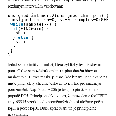
rozdílným intervalům vzorkování:
unsigned 
int
mert2(unsigned 
char
pin) {
unsigned 
int
sh=0, sl=0, samples=0x0FFFF
while
(samples--) {
if
(PINC&pin) {
sh++; 
} 
else
{
sl++;
}
}
}
Jedná se o primitivní funkci, která cyklicky testuje stav na
portu C (lze samozřejmě změnit) a pinu daném bitovou
maskou pin. Bitová maska je číslo, kde binární jednička je na
místě pinu, který chceme testovat, to jen tak pro snadnější
porozumění. Například 0x20h je test pro pin 5, v tomto
případě PC5. Princip spočívá v tom, že provedeme 0x0FFFF,
tedy 65535 vzorků a do proměnných sh a sl uložíme počet
log.1 a počet log.0. Další zpracování už je principielně
nevýznamné.