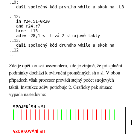
.L9:
daší společný kód prvního while a skok na .L8
.L12:
in r24,51-0x20
and r24,r7
brne .L13
adiw r28,1 <- trvá 2 strojové takty
.L13:
daší společný kód druhého while a skok na
.L12
...
Zde je opět kousek assembleru, kde je zřejmé, že pri splnění
podmínky dochází k ovlivnění proměnných sh a sl. V obou
případech však procesor provádí stejný počet strojových
taktů. Instrukce adiw potřebuje 2. Graficky pak situace
vypadá následovně: