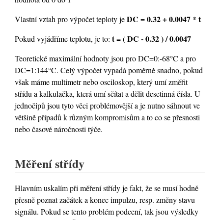
DC = 0.32 + 0.0047 * t
Vlastní vztah pro výpočet teploty je
t = ( DC - 0.32 ) / 0.0047
Pokud vyjádříme teplotu, je to:
Teoretické maximální hodnoty jsou pro DC=0:-68°C a pro
DC=1:144°C. Celý výpočet vypadá poměrně snadno, pokud
však máme multimetr nebo osciloskop, který umí změřit
střídu a kalkulačka, která umí sčítat a dělit desetinná čísla. U
jednočipů jsou tyto věci problémovější a je nutno sáhnout ve
většině případů k různým kompromisům a to co se přesnosti
nebo časové náročnosti týče.
Měření střídy
Hlavním uskalím při měření střídy je fakt, že se musí hodně
přesně poznat začátek a konec impulzu, resp. změny stavu
signálu. Pokud se tento problém podcení, tak jsou výsledky