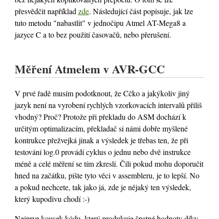
přesvědčit například
zde
. Následující část popisuje, jak lze
tuto metodu "nabastlit" v jednočipu Atmel AT-Mega8 a
jazyce C a to bez použití časovačů, nebo přerušení.
Měření Atmelem v AVR-GCC
V prvé řadě musím podotknout, že Cčko a jakýkoliv jiný
jazyk není na vyrobení rychlých vzorkovacích intervalů přiliš
vhodný? Proč? Protože při překladu do ASM dochází k
určitým optimalizacím, překladač si námi dobře myšlené
kontrukce přežvejká jinak a výsledek je třebas ten, že při
testování log.0 provádí cyklus o jednu nebo dvě instrukce
méně a celé měření se tím zkreslí. Čili pokud mohu doporučit
hned na začátku, pište tyto věci v assembleru, je to lepší. No
a pokud nechcete, tak jako já, zde je nějaký ten výsledek,
který kupodivu chodí :-)
Nejprve kousek kódu, který produkuje špatné hodnoty díky