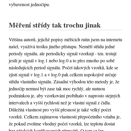
vybavenost jednočipu.
Měření střídy tak trochu jinak
Většina autorů, jejichž popisy měřících rutin jsem na internetu
našel, využívá trošku jiného přístupu. Neměří střídu jedné
periody signálu, ale periodicky signál vzorkují - tzn. testují
jestli je signál v log.1 nebo log.0 a to přes mnoho po sobě
následujících period signálu. Počet takových vzorků, kde se
zjistí signál v log.1 a v log.0 pak celkem uspokojivě určuje
střídu vlastního signálu. Zásadní výhodou této metody je, že
jednočip nemusí být zase tak moc rychlý, ale nutnou
podmínkou je, aby vzorkování probíhalo v naprosto stejných
intervalech a vyšší rychlostí než je vlastní signál z čidla.
Důležitá vlastnost pro vyšší přesnost je také velký počet
vzorků. Celkem zajímavou vlastností přepočetního vztahu je,
že pokud zvolíme vhodný počet vzorků, lze teplotu dostat
bez nějakých koplikovaných přepočtů. O tom se lze