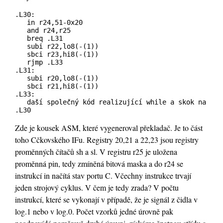
.L30:
in r24,51-0x20
and r24,r25
breq .L31
subi r22,lo8(-(1))
sbci r23,hi8(-(1))
rjmp .L33
.L31:
subi r20,lo8(-(1))
sbci r21,hi8(-(1))
.L33:
daší společný kód realizující while a skok na
.L30
Zde je kousek ASM, které vygeneroval překladač. Je to část
toho Cčkovského IFu. Registry 20,21 a 22,23 jsou registry
proměnných čítačů sh a sl. V registru r25 je uložena
proměnná pin, tedy zmíněná bitová maska a do r24 se
instrukcí in načítá stav portu C. Včechny instrukce trvají
jeden strojový cyklus. V čem je tedy zrada? V počtu
instrukcí, které se vykonají v případě, že je signál z čidla v
log.1 nebo v log.0. Počet vzorků jedné úrovně pak