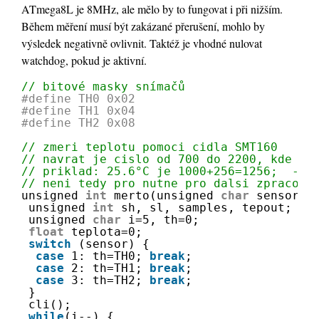
ATmega8L je 8MHz, ale mělo by to fungovat i při nižším.
Během měření musí být zakázané přerušení, mohlo by
výsledek negativně ovlivnit. Taktéž je vhodné nulovat
watchdog, pokud je aktivní.
// bitové masky snímačů
#define TH0 0x02
#define TH1 0x04
#define TH2 0x08
// zmeri teplotu pomoci cidla SMT160
// navrat je cislo od 700 do 2200, kde st
// priklad: 25.6°C je 1000+256=1256;  -7.
// neni tedy pro nutne pro dalsi zpracova
unsigned 
int
merto(unsigned 
char
sensor) 
unsigned 
int
sh, sl, samples, tepout;
unsigned 
char
i=5, th=0;
float
teplota=0;
switch
(sensor) {
case
1: th=TH0; 
break
;
case
2: th=TH1; 
break
;
case
3: th=TH2; 
break
;
}
cli();
while
(i--) {