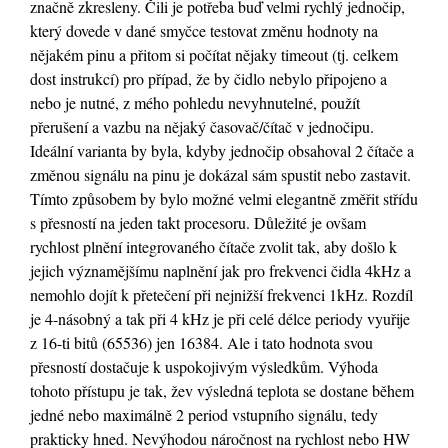
značně zkresleny. Čili je potřeba buď velmi rychlý jednočip,
který dovede v dané smyčce testovat změnu hodnoty na
nějakém pinu a přitom si počítat nějaky timeout (tj. celkem
dost instrukcí) pro případ, že by čidlo nebylo připojeno a
nebo je nutné, z mého pohledu nevyhnutelné, použít
přerušení a vazbu na nějaký časovač/čítač v jednočipu.
Ideální varianta by byla, kdyby jednočip obsahoval 2 čítače a
změnou signálu na pinu je dokázal sám spustit nebo zastavit.
Tímto způsobem by bylo možné velmi elegantně změřit střídu
s přesností na jeden takt procesoru. Důležité je ovšam
rychlost plnění integrovaného čítače zvolit tak, aby došlo k
jejich významějšímu naplnění jak pro frekvenci čidla 4kHz a
nemohlo dojít k přetečení při nejnižší frekvenci 1kHz. Rozdíl
je 4-násobný a tak při 4 kHz je při celé délce periody vyuřije
z 16-ti bitů (65536) jen 16384. Ale i tato hodnota svou
přesností dostačuje k uspokojivým výsledkům. Výhoda
tohoto přístupu je tak, žev výsledná teplota se dostane během
jedné nebo maximálně 2 period vstupního signálu, tedy
prakticky hned. Nevýhodou náročnost na rychlost nebo HW