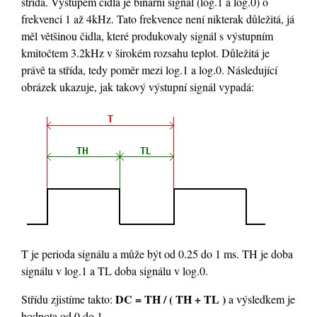
střída. Výstupem čidla je binární signál (log.1 a log.0) o
frekvenci 1 až 4kHz. Tato frekvence není nikterak důležitá, já
měl většinou čidla, které produkovaly signál s výstupním
kmitočtem 3.2kHz v širokém rozsahu teplot. Důležitá je
právě ta střída, tedy poměr mezi log.1 a log.0. Následující
obrázek ukazuje, jak takový výstupní signál vypadá:
T je perioda signálu a může být od 0.25 do 1 ms. TH je doba
signálu v log.1 a TL doba signálu v log.0.
DC = TH / ( TH + TL )
Střídu zjistíme takto:
a výsledkem je
hodnota od 0 do 1