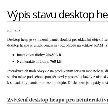
Výpis stavu desktop h
26.01.2015
Desktop heap je vyhrazená pamět sloužící pro ukládání objektů se
desktop heapu je uměle omezena (bez ohledu na velikost RAM) a 
20480 kB
Interaktivní úlohy:
768 kB
Neinteraktivní úlohy:
Interaktivních úloh obvykle na produkčním serveru moc neběží, důl
služba může pod sebou spouštět stovky procesů a každý z nich si 
k situaci, kdy pamět pro desktop dojde. Důsledkem jsou pády nov
Zvětšení desktop heapu pro neinteraktiv