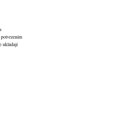
s
k potvrzením
e ukládají