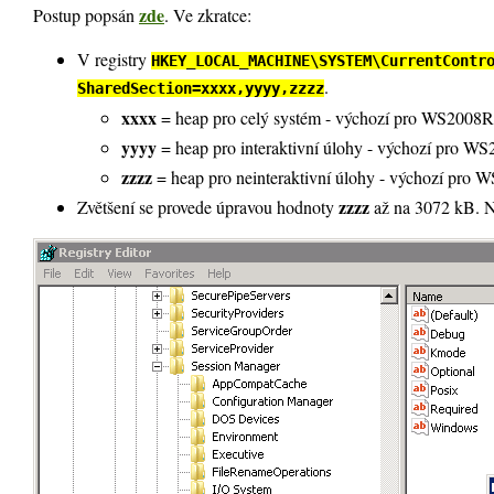
zde
Postup popsán
. Ve zkratce:
V registry
HKEY_LOCAL_MACHINE\SYSTEM\CurrentContr
.
SharedSection=xxxx,yyyy,zzzz
xxxx
= heap pro celý systém - výchozí pro WS2008R2
yyyy
= heap pro interaktivní úlohy - výchozí pro W
zzzz
= heap pro neinteraktivní úlohy - výchozí pro 
zzzz
Zvětšení se provede úpravou hodnoty
až na 3072 kB. Ná