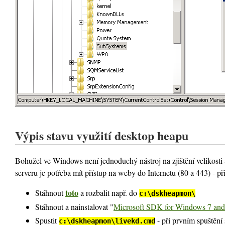
Výpis stavu využití desktop heapu
Bohužel ve Windows není jednoduchý nástroj na zjištění velikosti
serveru je potřeba mít přístup na weby do Internetu (80 a 443) - p
toto
Stáhnout
a rozbalit např. do
c:\dskheapmon\
Stáhnout a nainstalovat "
Microsoft SDK for Windows 7 an
Spustit
- při prvním spuštění 
c:\dskheapmon\livekd.cmd