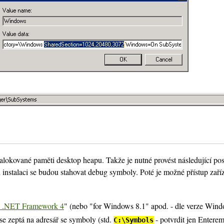
 alokované paměti desktop heapu. Takže je nutné provést následující po
ři instalaci se budou stahovat debug symboly. Poté je možné přístup zaří
d .NET Framework 4
" (nebo "for Windows 8.1" apod. - dle verze Wind
se zeptá na adresář se symboly (std.
- potvrdit jen Enterem
C:\Symbols