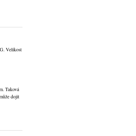
. Velikost
em. Taková
může dojít