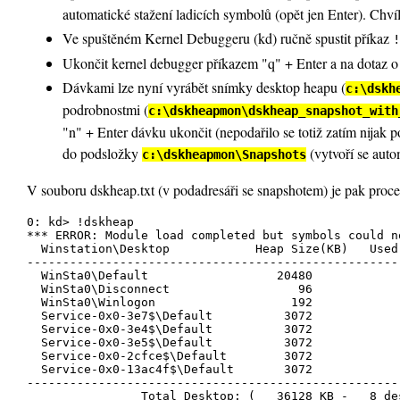
automatické stažení ladicích symbolů (opět jen Enter). Chvíl
Ve spuštěném Kernel Debuggeru (kd) ručně spustit příkaz
!
Ukončit kernel debugger příkazem "q" + Enter a na dotaz 
Dávkami lze nyní vyrábět snímky desktop heapu (
c:\dskh
podrobnostmi (
c:\dskheapmon\dskheap_snapshot_with
"n" + Enter dávku ukončit (nepodařilo se totiž zatím nijak
do podsložky
(vytvoří se aut
c:\dskheapmon\Snapshots
V souboru dskheap.txt (v podadresáři se snapshotem) je pak procen
0: kd> !dskheap

*** ERROR: Module load completed but symbols could n
  Winstation\Desktop		Heap Size(KB)	Used Rate(%)

-----------------------------------------------------
  WinSta0\Default		   20480		 0%

  WinSta0\Disconnect		      96		 6%

  WinSta0\Winlogon		     192		 3%

  Service-0x0-3e7$\Default	    3072		 0%

  Service-0x0-3e4$\Default	    3072		 0%

  Service-0x0-3e5$\Default	    3072		 0%

  Service-0x0-2cfce$\Default	    3072		10%

  Service-0x0-13ac4f$\Default	    3072		 5%

-----------------------------------------------------
 		Total Desktop: (   36128 KB -   8 desktops)
