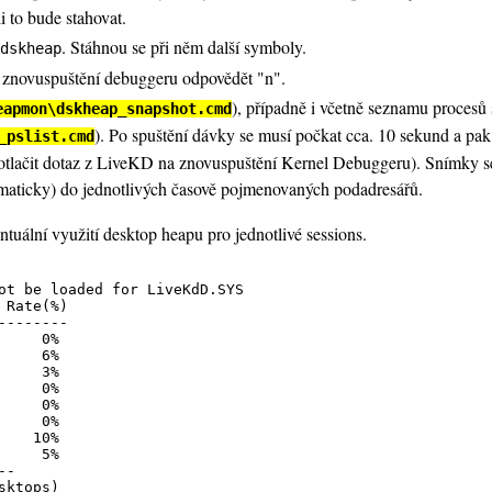
i to bude stahovat.
. Stáhnou se při něm další symboly.
dskheap
o znovuspuštění debuggeru odpovědět "n".
), případně i včetně seznamu procesů 
eapmon\dskheap_snapshot.cmd
). Po spuštění dávky se musí počkat cca. 10 sekund a pa
_pslist.cmd
 potlačit dotaz z LiveKD na znovuspuštění Kernel Debuggeru). Snímky s
omaticky) do jednotlivých časově pojmenovaných podadresářů.
tuální využití desktop heapu pro jednotlivé sessions.
ot be loaded for LiveKdD.SYS

-------

-
