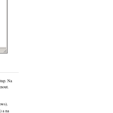
stup. Na
znout.
ows).
) a na