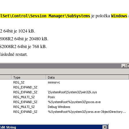
je položka
olSet\Control\Session Manager\SubSystems
Windows
 64bit je 1024 kB.
S2008R2 64bit je 20480 kB.
WS2008R2 64bit je 768 kB.
sledně restart.