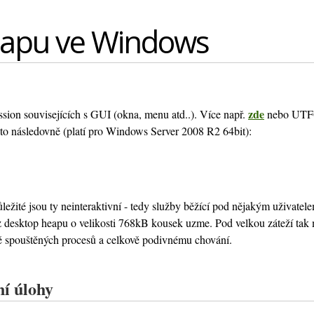
eapu ve Windows
zde
ssion souvisejících s GUI (okna, menu atd..). Více např.
nebo UTFG
to následovně (platí pro Windows Server 2008 R2 64bit):
ežité jsou ty neinteraktivní - tedy služby běžící pod nějakým uživatel
z desktop heapu o velikosti 768kB kousek uzme. Pod velkou záteží tak 
ě spouštěných procesů a celkově podivnému chování.
ní úlohy