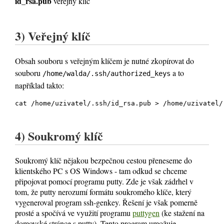
id_rsa.pub
veřejný klíč
3) Veřejný klíč
Obsah souboru s veřejným klíčem je nutné zkopírovat do
souboru
a to
/home/walda/.ssh/authorized_keys
například takto:
4) Soukromý klíč
Soukromý klíč nějakou bezpečnou cestou přeneseme do
klientského PC s OS Windows - tam odkud se chceme
připojovat pomocí programu putty. Zde je však zádrhel v
tom, že putty nerozumí formátu soukromého klíče, který
vygeneroval program ssh-genkey. Řešení je však pomerně
prosté a spočívá ve využití programu
puttygen
(ke stažení na
domovské stránce s putty). Tento program umožuje