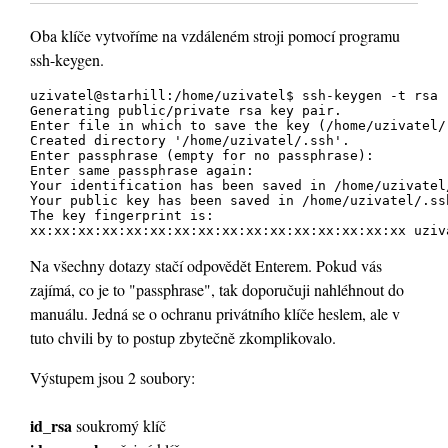
Oba klíče vytvoříme na vzdáleném stroji pomocí programu
ssh-keygen.
uzivatel@starhill:/home/uzivatel$ ssh-keygen -t rsa

Generating public/private rsa key pair.

Enter file in which to save the key (/home/uzivatel/.
Created directory '/home/uzivatel/.ssh'.

Enter passphrase (empty for no passphrase):

Enter same passphrase again:

Your identification has been saved in /home/uzivatel/
Your public key has been saved in /home/uzivatel/.ssh
The key fingerprint is:

Na všechny dotazy stačí odpovědět Enterem. Pokud vás
zajímá, co je to "passphrase", tak doporučuji nahléhnout do
manuálu. Jedná se o ochranu privátního klíče heslem, ale v
tuto chvili by to postup zbytečně zkomplikovalo.
Výstupem jsou 2 soubory:
id_rsa
soukromý klíč