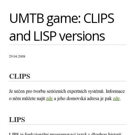
UMTB game: CLIPS
and LISP versions
29.04.2008
CLIPS
Je určen pro tvorbu seriózních expertních systémů. Informace
o něm můžete najít
zde
a jeho domovská adresa je pak
zde
.
LIPS
LIPS je funkcionální programovací jazyk s dlouhou historií.