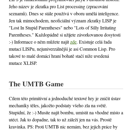
Jeho název je zkratka pro List processing (zpracování
seznamů). Dnes se stále používá v oboru umělá inteligence.
Jen tak mimochodem, neoficiální význam zkratky LISP je
"Lost In Stupid Parentheses" nebo "Lots of Silly Irritating
Parentheses." Každopádně si užijete závorkovanou dosytosti
:-) Informace o něm můžete najít
zde
. Existuje celá řada
mutací LISPu, nejuniverzálnější je asi Common Lisp. Pro
takové to malé domácí hraní bohatě stačí níže uvedená
mutace XLISP.
The UMTB Game
Cílem této primitivní a jednoduché textové hry je zničit ústav
mechaniky těles, jakožto podstaty všeho zla na světě.
Stupidní, že :-) Musíte najít bombu, umístit na vhodné místo a
utéct. Jak to dopadne, tak to už záleží jen na vás. Prostě
kravinka. PS: Proti UMTB nic nemám, bez jejich práce by